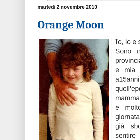
martedì 2 novembre 2010
Orange Moon
I
o, io 
Sono n
provinci
e mia 
a15anni
quell’e
mamma, 
e molt
giornat
già sbo
sentir