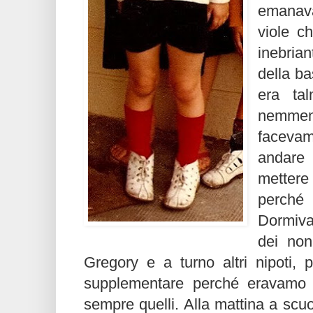
emanava
viole c
inebria
della b
era ta
nemmen
facevam
andare
mettere
perché 
Dormiva
dei non
Gregory e a turno altri nipoti, 
supplementare perché eravamo di
sempre quelli. Alla mattina a scuol