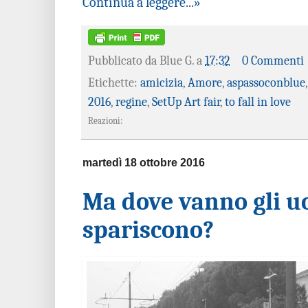
Continua a leggere...»
Pubblicato da
Blue G.
a
17:32
0 Commenti
Etichette:
amicizia
,
Amore
,
aspassoconblue
2016
,
regine
,
SetUp Art fair
,
to fall in love
Reazioni:
martedì 18 ottobre 2016
Ma dove vanno gli u
spariscono?