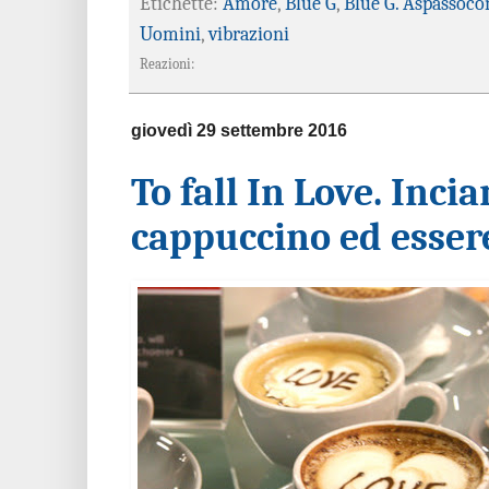
Etichette:
Amore
,
Blue G
,
Blue G. Aspassoco
Uomini
,
vibrazioni
Reazioni:
giovedì 29 settembre 2016
To fall In Love. Inc
cappuccino ed essere