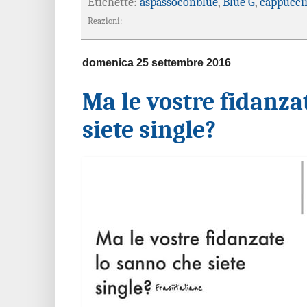
Etichette:
aspassoconblue
,
Blue G
,
cappucci
Reazioni:
domenica 25 settembre 2016
Ma le vostre fidanza
siete single?