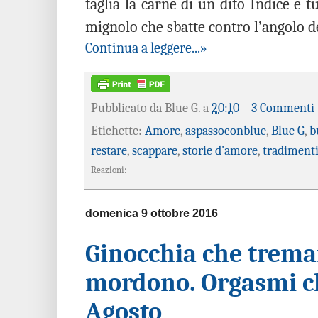
taglia la carne di un dito Indice e t
mignolo che sbatte contro l’angolo 
Continua a leggere...»
Pubblicato da
Blue G.
a
20:10
3 Commenti
Etichette:
Amore
,
aspassoconblue
,
Blue G
,
b
restare
,
scappare
,
storie d'amore
,
tradiment
Reazioni:
domenica 9 ottobre 2016
Ginocchia che treman
mordono. Orgasmi c
Agosto