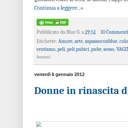
Continua a leggere...»
Pubblicato da
Blue G.
a
19:51
10 Comment
Etichette:
Amore
,
arte
,
aspassoconblue
,
col
erotismo
,
peli
,
peli pubici
,
pube
,
sesso
,
VAGI
Reazioni:
venerdì 6 gennaio 2012
Donne in rinascita di