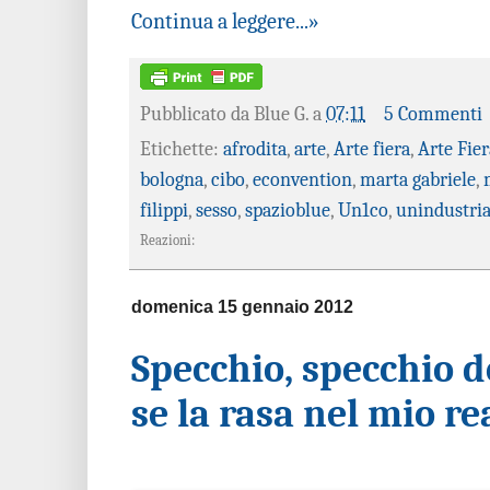
Continua a leggere...»
Pubblicato da
Blue G.
a
07:11
5 Commenti
Etichette:
afrodita
,
arte
,
Arte fiera
,
Arte Fier
bologna
,
cibo
,
econvention
,
marta gabriele
,
filippi
,
sesso
,
spazioblue
,
Un1co
,
unindustri
Reazioni:
domenica 15 gennaio 2012
Specchio, specchio d
se la rasa nel mio r