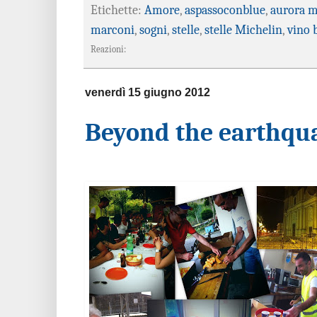
Etichette:
Amore
,
aspassoconblue
,
aurora m
marconi
,
sogni
,
stelle
,
stelle Michelin
,
vino 
Reazioni:
venerdì 15 giugno 2012
Beyond the earthqu