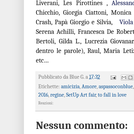
Liverani, Les Pirottines
,
Alessa
Chicchio, Giorgia Ciattoni, Monica
Crash, Papà Giorgio e Silvia,
Viola
Serena Achilli,
Francesca De Roberti
Bertoli, Gilda L., Lucrezia Giovan
dentro le parole), Raul, Maria Letiz
etc…
Pubblicato da
Blue G.
a
17:32
Etichette:
amicizia
,
Amore
,
aspassoconblue
2016
,
regine
,
SetUp Art fair
,
to fall in love
Reazioni:
Nessun commento: