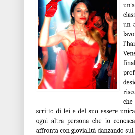
un’a
clas
un a
lavo
l’h
Ven
fi
pro
desi
risc
che 
scritto di lei e del suo essere unic
ogni altra persona che io conosca
affronta con giovialità danzando sui 