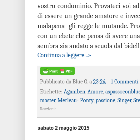
vostro condominio. Provateci voi ad
di essere un grande amatore e inve
malapena
gli regge le mutande. Pro
con un ebete che pensa di avere una
sembra sia andato a scuola dal bidel
Continua a leggere...»
Pubblicato da
Blue G.
a
23:24
1 Commenti
Etichette:
Agamben
,
Amore
,
aspassoconblu
master
,
Merleau- Ponty
,
passione
,
Singer
,
St
Reazioni:
sabato 2 maggio 2015