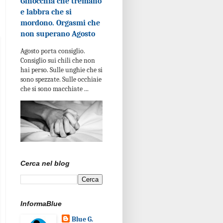
Ginocchia che tremano
e labbra che si
mordono. Orgasmi che
non superano Agosto
Agosto porta consiglio.
Consiglio sui chili che non
hai perso. Sulle unghie che si
sono spezzate. Sulle occhiaie
che si sono macchiate ...
Cerca nel blog
InformaBlue
Blue G.