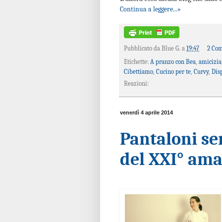
Continua a leggere...»
Pubblicato da
Blue G.
a
19:47
2 Co
Etichette:
A pranzo con Bea
,
amicizia
Cibettiamo
,
Cucino per te
,
Curvy
,
Dis
Reazioni:
venerdì 4 aprile 2014
Pantaloni se
del XXI° ama