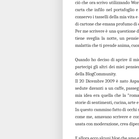
ciò che ora scrivo utilizzando Word
carta che infilo nel portafoglio e
conservo i tasselli della mia vita 
di cartone che emana profumo di 
Per me scrivere è una questione d
tiene sveglia la notte, un pensi
malattia che ti prende anima, cuor
Quando ho deciso di aprire il mi
partecipi gli altri dei miei pensi
della BlogCommunity.
Il 20 Dicembre 2009 è nato Aspas
sedute davanti a un caffe, passegg
mia idea era quella che la “roma
storie di sentimenti, cucina, arte 
In questo cammino fatto di occhi sp
come me, amavano scrivere e con l
usata con moderazione, crea dipe
E allora ecco alcuni blog che amo 