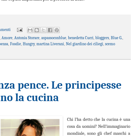
mmenti
,
Amore
,
Antonia Storace
,
aspassoconblue
,
benedetta Cucci
,
bloggers
,
Blue G.
,
pensa
,
Foodie
,
Hungry
,
martina Liverani
,
Nel giardino dei ciliegi
,
scemo
nza pence. Le principesse
no la cucina
Chi l’ha detto che la cucina è una
cosa da uomini? Nell’immaginario
mondiale, sono gli chef maschi a