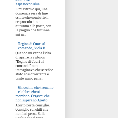
AspassoconBlue
E mi ritrovo qui, una
domenica sera di fine
estate che combatte il
crepuscolo di un
autunno alle porte, con
la pioggia che tintinna
sui m...
Regina di Cuori al
comando_ Viola B.
Quando mi venne l’idea
di aprire la rubrica
“Regine di Cuori al
comando” non
immaginavo che sarebbe
stato cosi divertente e
tanto meno pens...
Ginocchia che tremano
e labbra che si
mordono. Orgasmi che
non superano Agosto
Agosto porta consiglio.
Consiglio sui chili che
non hai perso. Sulle
unghie che si sono