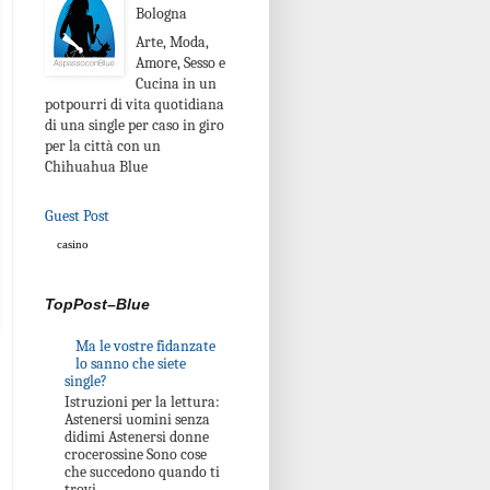
Bologna
Arte, Moda,
Amore, Sesso e
Cucina in un
potpourri di vita quotidiana
di una single per caso in giro
per la città con un
Chihuahua Blue
Guest Post
casino
TopPost–Blue
Ma le vostre fidanzate
lo sanno che siete
single?
Istruzioni per la lettura:
Astenersi uomini senza
didimi Astenersi donne
crocerossine Sono cose
che succedono quando ti
trovi...