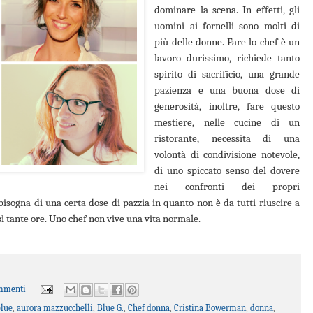
dominare la scena. In effetti, gli
uomini ai fornelli sono molti di
più delle donne. Fare lo chef è un
lavoro durissimo, richiede tanto
spirito di sacrificio, una grande
pazienza e una buona dose di
generosità, inoltre, fare questo
mestiere, nelle cucine di un
ristorante, necessita di una
volontà di condivisione notevole,
di uno spiccato senso del dovere
nei confronti dei propri
sogna di una certa dose di pazzia in quanto non è da tutti riuscire a
sì tante ore. Uno chef non vive una vita normale.
mmenti
blue
,
aurora mazzucchelli
,
Blue G.
,
Chef donna
,
Cristina Bowerman
,
donna
,