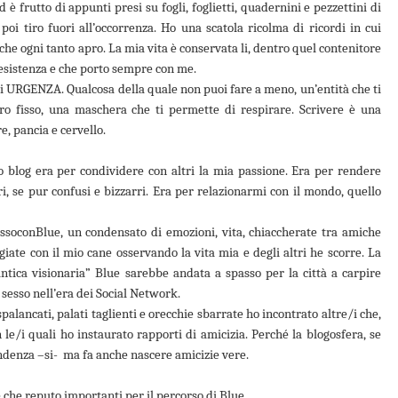
 è frutto di appunti presi su fogli, foglietti, quadernini e pezzettini di
 poi tiro fuori all’occorrenza. Ho una scatola ricolma di ricordi in cui
e che ogni tanto apro. La mia vita è conservata li, dentro quel contenitore
esistenza e che porto sempre con me.
i URGENZA. Qualcosa della quale non puoi fare a meno, un’entità che ti
ero fisso, una maschera che ti permette di respirare. Scrivere è una
e, pancia e cervello.
o blog era per condividere con altri la mia passione. Era per rendere
eri, se pur confusi e bizzarri. Era per relazionarmi con il mondo, quello
soconBlue, un condensato di emozioni, vita, chiaccherate tra amiche
iate con il mio cane osservando la vita mia e degli altri he scorre. La
ntica visionaria” Blue sarebbe andata a spasso per la città a carpire
e sesso nell’era dei Social Network.
alancati, palati taglienti e orecchie sbarrate ho incontrato altre/i che,
e/i quali ho instaurato rapporti di amicizia. Perché la blogosfera, se
ndenza –si-
ma fa anche nascere amicizie vere.
e che reputo importanti per il percorso di Blue.