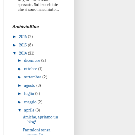
spezzate. Sulle occhiaie
che si sono macchiate ...
ArchivioBlue
►
2016
(7)
►
2015
(8)
▼
2014
(21)
►
dicembre
(2)
►
ottobre
(1)
►
settembre
(2)
►
agosto
(3)
►
luglio
(2)
►
maggio
(2)
▼
aprile
(3)
Amiche, apriamo un
blog?
Pantaloni senza
pence. Le