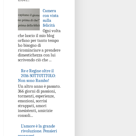
Camera
con vista
sulla
felicità
Ogni volta
che lascio il mio blog
orfano per tanto tempo
ho bisogno di
ricominciare a prendere
dimestichezza con lui
scrivendo ciò che ...
Re e Regine oltre il
2016 SOTTOTITOLO:
Non sono Rambo!
Un altro anno è passato.
366 giorni di passioni,
tormenti, esperienze,
emozioni, sorrisi
strappati, amori
inesistenti, amicizie
consoli...
L’amore è la grande
rivoluzione. Pensieri
sconnessi