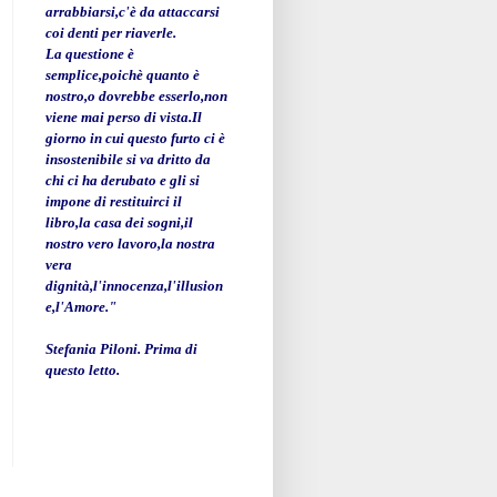
arrabbiarsi,c'è da attaccarsi
coi denti per riaverle.
La questione è
semplice,poichè quanto è
nostro,o dovrebbe esserlo,non
viene mai perso di vista.Il
giorno in cui questo furto ci è
insostenibile si va dritto da
chi ci ha derubato e gli si
impone di restituirci il
libro,la casa dei sogni,il
nostro vero lavoro,la nostra
vera
dignità,l'innocenza,l'illusion
e,l'Amore."
Stefania Piloni. Prima di
questo letto.