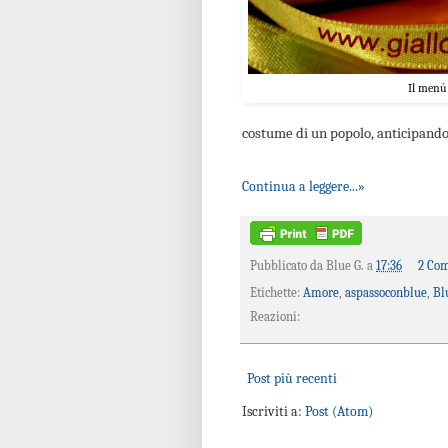
Il menú 
costume di un popolo, anticipand
Continua a leggere...»
Pubblicato da
Blue G.
a
17:36
2 Co
Etichette:
Amore
,
aspassoconblue
,
Bl
Reazioni:
Post più recenti
Iscriviti a:
Post (Atom)