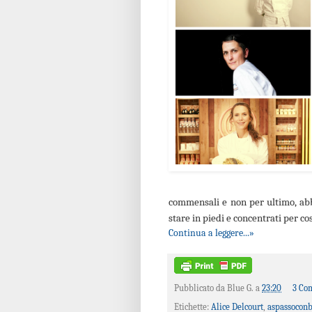
commensali e non per ultimo, abbi
stare in piedi e concentrati per co
Continua a leggere...»
Pubblicato da
Blue G.
a
23:20
3 Co
Etichette:
Alice Delcourt
,
aspassocon