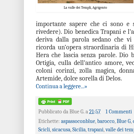
La valle dei Templi, Agrigento
importante sapere che ci sono e 
rivedere). Dio benedica Trapani e l’
deriva dalla parola sedano che vi
ricorda un’opera straordinaria di H
Hera che lascia senza parole. Dio b
Ortigia, culla dell’antico amore, ve
coloni corinzi, zolla magica, donna
Artemide, dolce sorella di Delos.
Continua a leggere...»
Pubblicato da
Blue G.
a
21:57
1 Commenti
Etichette:
aspassoconblue
,
barocco
,
Blue G
,
Scicli
,
sicacusa
,
Sicilia
,
trapani
,
valle dei tem