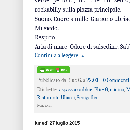
verde petrolio, ma che mi sento, d
rockabilly sulla piazza principale.
Suono. Cuore a mille. Già sono ubriac
Mi siedo.
Respiro.
Aria di mare. Odore di salsedine. Sab
Continua a leggere...»
Pubblicato da
Blue G.
a
22:03
0 Commenti
Etichette:
aspassoconblue
,
Blue G
,
cucina
,
M
Ristorante Uliassi
,
Senigallia
Reazioni:
lunedì 27 luglio 2015