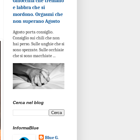
Ginocchia che tremano
e labbra che si
mordono. Orgasmi che
non superano Agosto
Agosto porta consiglio.
Consiglio sui chili che non
hai perso. Sulle unghie che si
sono spezzate. Sulle occhiaie
che si sono macchiate ...
Cerca nel blog
InformaBlue
Blue G.