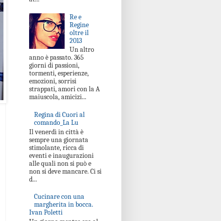
Re e
Regine
oltre il
2013
Un altro
anno è passato. 365
giorni di passioni,
tormenti, esperienze,
emozioni, sorrisi
strappati, amori con la A
maiuscola, amicizi...
Regina di Cuori al
comando_La Lu
Il venerdì in città è
sempre una giornata
stimolante, ricca di
eventi e inaugurazioni
alle quali non si può e
non si deve mancare. Ci si
d...
Cucinare con una
margherita in bocca.
Ivan Poletti