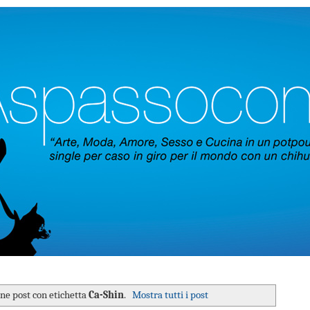
one post con etichetta
Ca-Shin
.
Mostra tutti i post