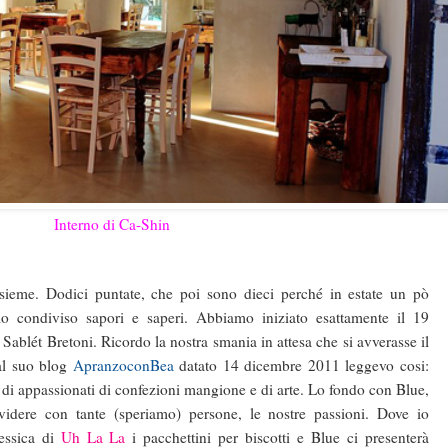
Interno di Ca-Shin
sieme. Dodici puntate, che poi sono dieci perché in estate un pò
o condiviso sapori e saperi. Abbiamo iniziato esattamente il 19
Sablét Bretoni. Ricordo la nostra smania in attesa che si avverasse il
al suo blog
ApranzoconBea
datato 14 dicembre 2011 leggevo cosi:
, di appassionati di confezioni mangione e di arte. Lo fondo con Blue,
videre con tante (speriamo) persone, le nostre passioni. Dove io
Jessica di
Uh La La
i pacchettini per biscotti e Blue ci presenterà