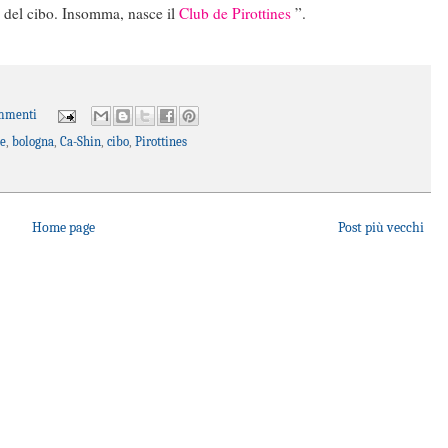
e del cibo. Insomma, nasce il
Club de Pirottines
”.
mmenti
ue
,
bologna
,
Ca-Shin
,
cibo
,
Pirottines
Home page
Post più vecchi