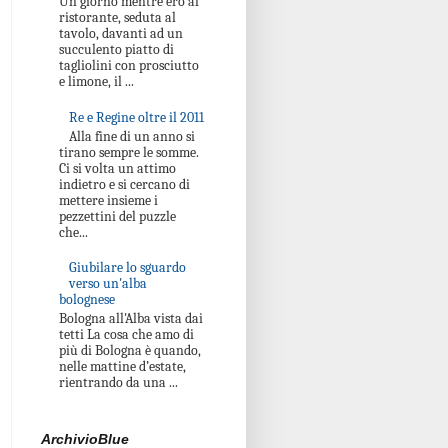
Un giorno mentre ero al
ristorante, seduta al
tavolo, davanti ad un
succulento piatto di
tagliolini con prosciutto
e limone, il ...
Re e Regine oltre il 2011
Alla fine di un anno si
tirano sempre le somme.
Ci si volta un attimo
indietro e si cercano di
mettere insieme i
pezzettini del puzzle
che...
Giubilare lo sguardo
verso un'alba
bolognese
Bologna all'Alba vista dai
tetti La cosa che amo di
più di Bologna è quando,
nelle mattine d’estate,
rientrando da una ...
ArchivioBlue