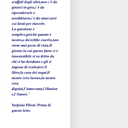
scaffali degli altri,non c'è da
girarci in giro,c'è da
riprendersele e
arrabbiarsi,c'è da attaccarsi
coi denti per riaverle.
La questione è
semplice,poichè quanto è
nostro,o dovrebbe esserlo,non
viene mai perso di vista.Il
giorno in cui questo furto ci è
insostenibile si va dritto da
chi ci ha derubato e gli si
impone di restituirci il
libro,la casa dei sogni,il
nostro vero lavoro,la nostra
vera
dignità,l'innocenza,l'illusion
e,l'Amore."
Stefania Piloni. Prima di
questo letto.