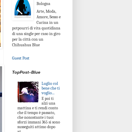
Bologna
Arte, Moda,
Amore, Sesso e
Cucina in un
potpourri di vita quotidiana
di una single per caso in giro
per la città con un
Chihuahua Blue
Guest Post
TopPost–Blue
Luglio col
bene che ti
voglio...
E poi ti
alzi una
mattina e ti rendi conto
che il tempo è passato,
che nonostante i tuoi
sforzi immani 365 si sono
susseguiti attimo dopo
at...