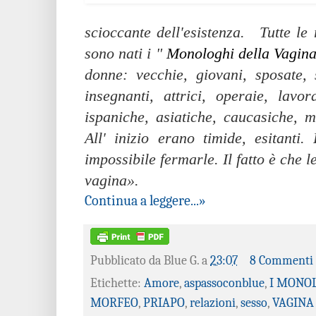
scioccante dell'esistenza. Tutte l
sono nati i "
Monologhi della Vagin
donne: vecchie, giovani, sposate,
insegnanti, attrici, operaie, lavor
ispaniche, asiatiche, caucasiche, 
All' inizio erano timide, esitanti.
impossibile fermarle. Il fatto è che 
vagina».
Continua a leggere...»
Pubblicato da
Blue G.
a
23:07
8 Commenti
Etichette:
Amore
,
aspassoconblue
,
I MONOL
MORFEO
,
PRIAPO
,
relazioni
,
sesso
,
VAGINA