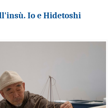
ll'insù. Io e Hidetoshi