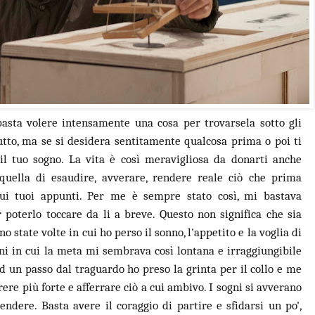
basta volere intensamente una cosa per trovarsela sotto gli
tutto, ma se si desidera sentitamente qualcosa prima o poi ti
 il tuo sogno. La vita è così meravigliosa da donarti anche
, quella di esaudire, avverare, rendere reale ciò che prima
 sui tuoi appunti. Per me è sempre stato così, mi bastava
r poterlo toccare da li a breve. Questo non significa che sia
no state volte in cui ho perso il sonno, l'appetito e la voglia di
ioni in cui la meta mi sembrava così lontana e irraggiungibile
d un passo dal traguardo ho preso la grinta per il collo e me
orrere più forte e afferrare ciò a cui ambivo. I sogni si avverano
ndere. Basta avere il coraggio di partire e sfidarsi un po',