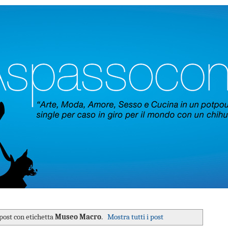
post con etichetta
Museo Macro
.
Mostra tutti i post