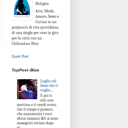
Bologna
Arte, Moda,
Amore, Sesso e
Cucina in un
potpourri di vita quotidiana
di una single per caso in giro
per la città con un
Chihuahua Blue
Guest Post
TopPost–Blue
Luglio col
bene che ti
voglio...
E poi ti
alzi una
mattina e ti rendi conto
che il tempo è passato,
che nonostante i tuoi
sforzi immani 365 si sono
susseguiti attimo dopo
at...