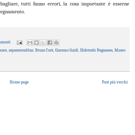
agliare, tutti fanno errori, la cosa importante è esserne
nsegnamento.
mmenti
anea
,
aspassoconblue
,
Bruno Corà
,
Giacomo Guidi
,
Hidetoshi Nagasawa
,
Museo
Home page
Post più vecchi