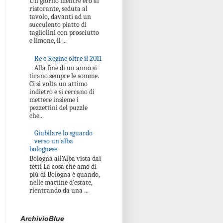
Un giorno mentre ero al
ristorante, seduta al
tavolo, davanti ad un
succulento piatto di
tagliolini con prosciutto
e limone, il ...
Re e Regine oltre il 2011
Alla fine di un anno si
tirano sempre le somme.
Ci si volta un attimo
indietro e si cercano di
mettere insieme i
pezzettini del puzzle
che...
Giubilare lo sguardo
verso un'alba
bolognese
Bologna all'Alba vista dai
tetti La cosa che amo di
più di Bologna è quando,
nelle mattine d’estate,
rientrando da una ...
ArchivioBlue