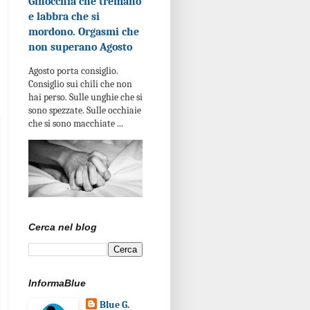
Ginocchia che tremano
e labbra che si
mordono. Orgasmi che
non superano Agosto
Agosto porta consiglio.
Consiglio sui chili che non
hai perso. Sulle unghie che si
sono spezzate. Sulle occhiaie
che si sono macchiate ...
Cerca nel blog
InformaBlue
Blue G.