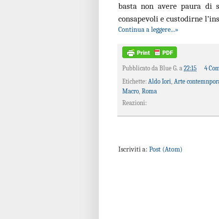
basta non avere paura di sb
consapevoli e custodirne l’i
Continua a leggere...»
Pubblicato da
Blue G.
a
22:15
4 Co
Etichette:
Aldo Iori
,
Arte contemnpor
Macro
,
Roma
Reazioni:
Iscriviti a:
Post (Atom)