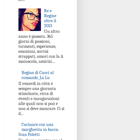
Re e
Regine
oltre il
2013
Un altro
anno è passato. 365
giorni di passioni,
tormenti, esperienze,
emozioni, sorrisi
strappati, amori con la A
maiuscola, amicizi...
Regina di Cuori al
comando_La Lu
Il venerdì in città è
sempre una giornata
stimolante, ricca di
eventi e inaugurazioni
alle quali non si può e
non si deve mancare. Ci si
d...
Cucinare con una
margherita in bocca.
Ivan Poletti