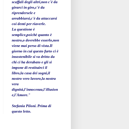
scaffali degli altri,non c'è da
girarci in giro,c'è da
riprendersele e
arrabbiarsi,c'è da attaccarsi
coi denti per riaverle.
La questione è
semplice,poichè quanto è
nostro,o dovrebbe esserlo,non
viene mai perso di vista.Il
giorno in cui questo furto ci è
insostenibile si va dritto da
chi ci ha derubato e gli si
impone di restituirci il
libro,la casa dei sogni,il
nostro vero lavoro,la nostra
vera
dignità,l'innocenza,l'illusion
e,l'Amore."
Stefania Piloni. Prima di
questo letto.