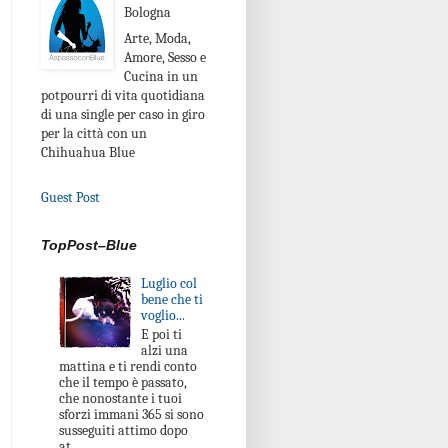
Bologna
Arte, Moda,
Amore, Sesso e
Cucina in un
potpourri di vita quotidiana
di una single per caso in giro
per la città con un
Chihuahua Blue
Guest Post
TopPost–Blue
Luglio col
bene che ti
voglio...
E poi ti
alzi una
mattina e ti rendi conto
che il tempo è passato,
che nonostante i tuoi
sforzi immani 365 si sono
susseguiti attimo dopo
at...