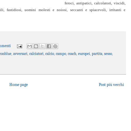
feroci, antipatici, calcolatori, viscidi,
bili, fastidiosi, uomini molesti e noiosi, seccanti e spiacevoli, irritanti e
mmenti
conblue
,
avversari
,
calciatori
,
calcio
,
campo
,
coach
,
europei
,
partita
,
sesso
,
Home page
Post più vecchi