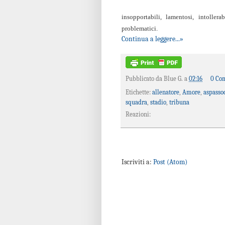
insopportabili, lamentosi, intollera
problematici.
Continua a leggere...»
Pubblicato da
Blue G.
a
02:16
0 Co
Etichette:
allenatore
,
Amore
,
aspasso
squadra
,
stadio
,
tribuna
Reazioni:
Iscriviti a:
Post (Atom)