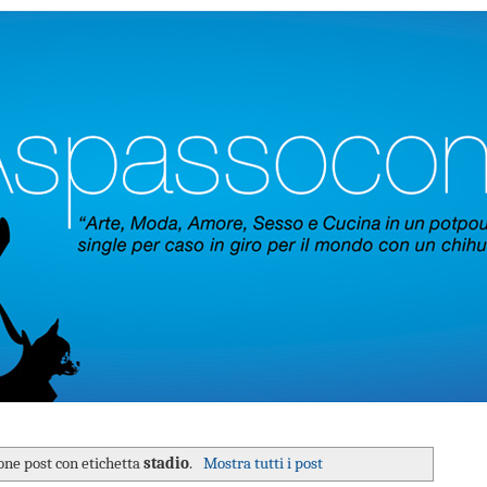
one post con etichetta
stadio
.
Mostra tutti i post