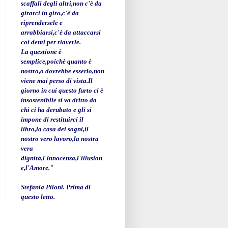
scaffali degli altri,non c'è da
girarci in giro,c'è da
riprendersele e
arrabbiarsi,c'è da attaccarsi
coi denti per riaverle.
La questione è
semplice,poichè quanto è
nostro,o dovrebbe esserlo,non
viene mai perso di vista.Il
giorno in cui questo furto ci è
insostenibile si va dritto da
chi ci ha derubato e gli si
impone di restituirci il
libro,la casa dei sogni,il
nostro vero lavoro,la nostra
vera
dignità,l'innocenza,l'illusion
e,l'Amore."
Stefania Piloni. Prima di
questo letto.