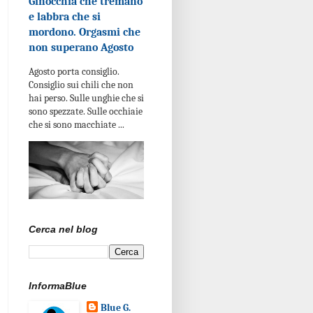
Ginocchia che tremano
e labbra che si
mordono. Orgasmi che
non superano Agosto
Agosto porta consiglio.
Consiglio sui chili che non
hai perso. Sulle unghie che si
sono spezzate. Sulle occhiaie
che si sono macchiate ...
Cerca nel blog
InformaBlue
Blue G.