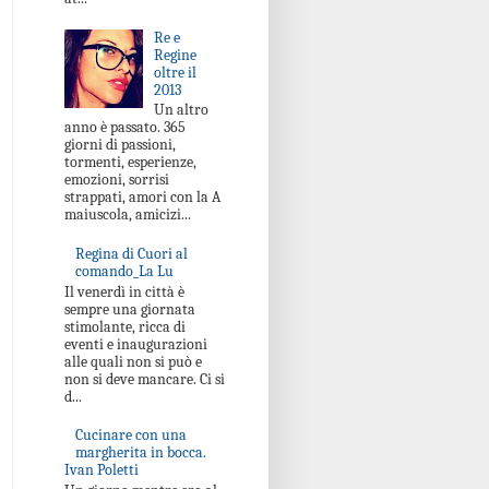
Re e
Regine
oltre il
2013
Un altro
anno è passato. 365
giorni di passioni,
tormenti, esperienze,
emozioni, sorrisi
strappati, amori con la A
maiuscola, amicizi...
Regina di Cuori al
comando_La Lu
Il venerdì in città è
sempre una giornata
stimolante, ricca di
eventi e inaugurazioni
alle quali non si può e
non si deve mancare. Ci si
d...
Cucinare con una
margherita in bocca.
Ivan Poletti