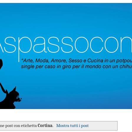
one post con etichetta
Cortina
.
Mostra tutti i post