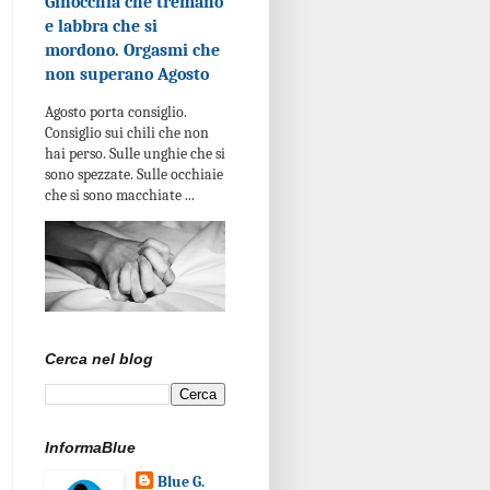
Ginocchia che tremano
e labbra che si
mordono. Orgasmi che
non superano Agosto
Agosto porta consiglio.
Consiglio sui chili che non
hai perso. Sulle unghie che si
sono spezzate. Sulle occhiaie
che si sono macchiate ...
Cerca nel blog
InformaBlue
Blue G.