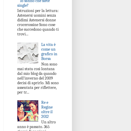
lo sanno che siete
single?
Istruzioni per la lettura:
Astenersi uomini senza
didimi Astenersi donne
crocerossine Sono cose
che succedono quando ti
trovi...
La vita è
come un
grafico in
Borsa
Non sono
mai stata così lontana
dal mio blog da quando
nell’inverno del 2009
decisi di aprirlo. Mi sono
assentata per riflettere,
per tr...
Re e
Regine
oltre il
2012
Un altro
anno è passato. 365