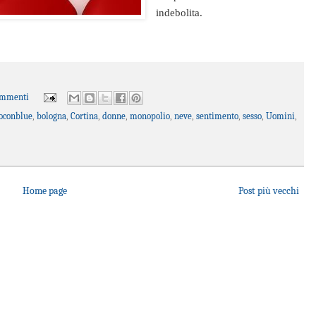
indebolita.
ommenti
oconblue
,
bologna
,
Cortina
,
donne
,
monopolio
,
neve
,
sentimento
,
sesso
,
Uomini
,
Home page
Post più vecchi