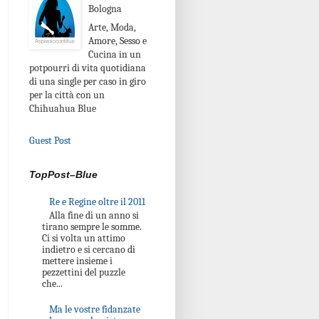
Bologna
Arte, Moda,
Amore, Sesso e
Cucina in un
potpourri di vita quotidiana
di una single per caso in giro
per la città con un
Chihuahua Blue
Guest Post
TopPost–Blue
Re e Regine oltre il 2011
Alla fine di un anno si
tirano sempre le somme.
Ci si volta un attimo
indietro e si cercano di
mettere insieme i
pezzettini del puzzle
che...
Ma le vostre fidanzate