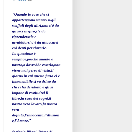
"Quando le cose che ci
appartengono stanno sugli
scaffali degli altri,non c'è da
girarci in giro,c'è da
riprendersele e
arrabbiarsi,c'è da attaccarsi
coi denti per riaverle.
La questione è
semplice,poichè quanto è
nostro,o dovrebbe esserlo,non
viene mai perso di vista.Il
giorno in cui questo furto ci è
insostenibile si va dritto da
chi ci ha derubato e gli si
impone di restituirci il
libro,la casa dei sogni,il
nostro vero lavoro,la nostra
vera
dignità,l'innocenza,l'illusion
e,l'Amore."
Stefania Piloni. Prima di