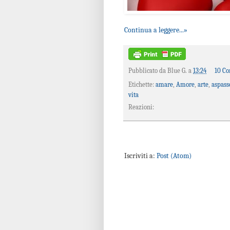
Continua a leggere...»
Pubblicato da
Blue G.
a
13:24
10 C
Etichette:
amare
,
Amore
,
arte
,
aspass
vita
Reazioni:
Iscriviti a:
Post (Atom)