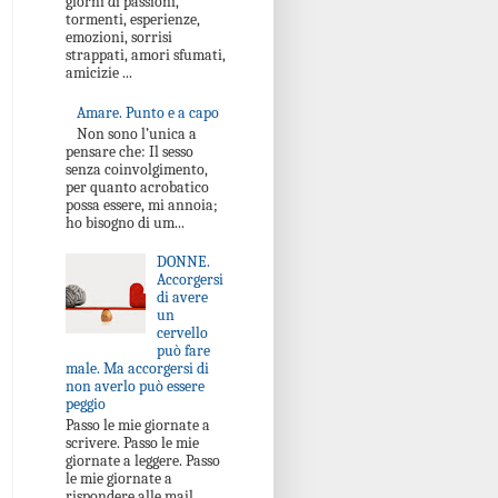
giorni di passioni,
tormenti, esperienze,
emozioni, sorrisi
strappati, amori sfumati,
amicizie ...
Amare. Punto e a capo
Non sono l’unica a
pensare che: Il sesso
senza coinvolgimento,
per quanto acrobatico
possa essere, mi annoia;
ho bisogno di um...
DONNE.
Accorgersi
di avere
un
cervello
può fare
male. Ma accorgersi di
non averlo può essere
peggio
Passo le mie giornate a
scrivere. Passo le mie
giornate a leggere. Passo
le mie giornate a
rispondere alle mail.