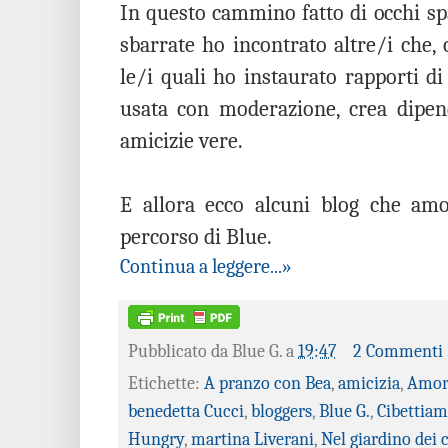
In questo cammino fatto di occhi spal
sbarrate ho incontrato altre/i che
le/i quali ho instaurato rapporti di
usata con moderazione, crea dipen
amicizie vere.
E allora ecco alcuni blog che amo
percorso di Blue.
Continua a leggere...»
Pubblicato da
Blue G.
a
19:47
2 Commenti
Etichette:
A pranzo con Bea
,
amicizia
,
Amor
benedetta Cucci
,
bloggers
,
Blue G.
,
Cibettia
Hungry
,
martina Liverani
,
Nel giardino dei c