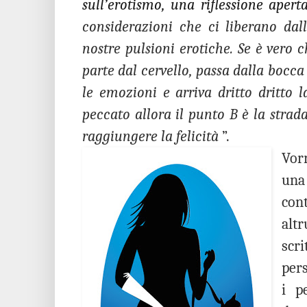
sull’erotismo, una riflessione apert
considerazioni che ci liberano dal
nostre pulsioni erotiche. Se è vero 
parte dal cervello, passa dalla bocca 
le emozioni e arriva dritto dritto 
peccato allora il punto B è la stra
raggiungere la felicità
”.
Vor
un
con
alt
scr
per
i p