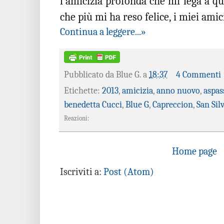
l'amicizia profonda che mi lega a qu
che più mi ha reso felice, i miei amic
Continua a leggere...»
Pubblicato da
Blue G.
a
18:37
4 Commenti
Etichette:
2013
,
amicizia
,
anno nuovo
,
aspas
benedetta Cucci
,
Blue G
,
Capreccion
,
San Sil
Reazioni:
Home page
Iscriviti a:
Post (Atom)