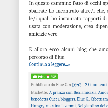
In questo cammino fatto di occhi spal
sbarrate ho incontrato altre/i che
le/i quali ho instaurato rapporti di
usata con moderazione, crea dipen
amicizie vere.
E allora ecco alcuni blog che amo
percorso di Blue.
Continua a leggere...»
Pubblicato da
Blue G.
a
19:47
2 Commenti
Etichette:
A pranzo con Bea
,
amicizia
,
Amor
benedetta Cucci
,
bloggers
,
Blue G.
,
Cibettia
Hungry
,
martina Liverani
,
Nel giardino dei c