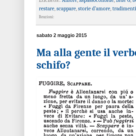
Etichette:
Amore
,
aspassoconblue
,
Blue G
,
b
restare
,
scappare
,
storie d'amore
,
tradiment
Reazioni:
sabato 2 maggio 2015
Ma alla gente il verb
schifo?