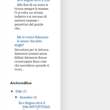
Re e Regine oltre il 2011
Alla fine di un anno si
tirano sempre le somme.
Ci si volta un attimo
indietro e si cercano di
mettere insieme i
pezzettini del puzzle
che...
Ma le vostre fidanzate
lo sanno che siete
single?
Istruzioni per la lettura:
Astenersi uomini senza
didimi Astenersi donne
crocerossine Sono cose
che succedono quando ti
trovi...
ArchivioBlue
▼
2016
(7)
▼
dicembre
(1)
Re e Regine oltre il
2016 SOTTOTITOLO: