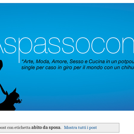
post con etichetta
abito da sposa
.
Mostra tutti i post