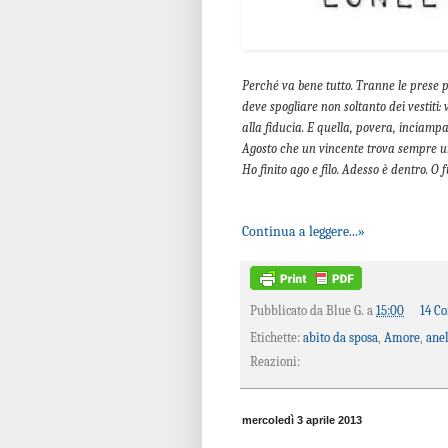
Perché va bene tutto. Tranne le prese pe
deve spogliare non soltanto dei vestiti:
alla fiducia. E quella, povera, inciampa
Agosto che un vincente trova sempre un
Ho finito ago e filo. Adesso è dentro. O 
Continua a leggere...»
Pubblicato da
Blue G.
a
15:00
14 C
Etichette:
abito da sposa
,
Amore
,
anel
Reazioni:
mercoledì 3 aprile 2013