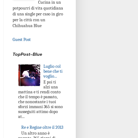
Cucina in un
potpourri di vita quotidiana
di una single per caso in giro
per la città con un
Chihuahua Blue
Guest Post
TopPost–Blue
Luglio col
bene che ti
voglio...
E poi ti
alzi una
mattina e ti rendi conto
che il tempo è passato,
che nonostante i tuoi
sforzi immani 365 si sono
susseguiti attimo dopo
at...
Re e Regine oltre il 2013
Un altro anno è