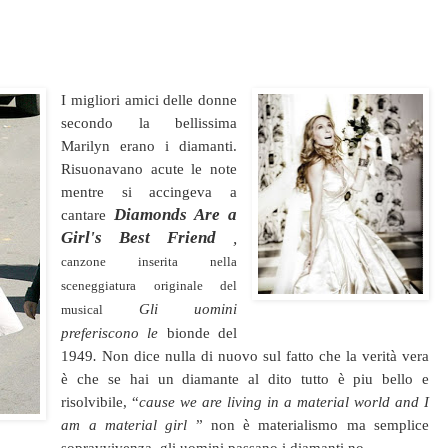
I migliori amici delle donne
secondo la bellissima
Marilyn erano i diamanti.
Risuonavano acute le note
mentre si accingeva a
Diamonds Are a
cantare
Girl's Best Friend
,
canzone inserita nella
sceneggiatura originale del
Gli uomini
musical
preferiscono le
bionde del
1949
.
Non dice nulla di nuovo sul fatto che la verità vera
è che se hai un diamante al dito tutto è piu bello e
risolvibile, “
cause we are living in a material world and I
am a material girl
” non è materialismo ma semplice
sopravvivenza, gli uomini passano i diamanti no.