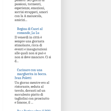
passato. 365 giorni di
passioni, tormenti,
esperienze, emozioni,
sorrisi strappati, amori
con la A maiuscola,
amicizi...
Regina di Cuori al
comando_La Lu
Il venerdì in città è
sempre una giornata
stimolante, ricca di
eventi e inaugurazioni
alle quali non si può e
non si deve mancare. Ci si
d...
Cucinare con una
margherita in bocca.
Ivan Poletti
Un giorno mentre ero al
ristorante, seduta al
tavolo, davanti ad un
succulento piatto di
tagliolini con prosciutto
e limone, il ...