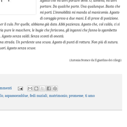
Agosto che mi devi portare bene. O, almeno, mi devi
portare. Da qualche parte. Una qualunque. Basta che
mi porti. L'immobilità mi manda al manicomio. Agosto
di coraggio preso a due mani. E di prese di posizione.
r il culo. Per quelle, abbiamo già dato. Abbi pazienza. Agosto che, col caldo, ci si
 via pure le maschere, le bugie che feriscono, gli inganni che fanno lo sgambetto
. Agosto senza saldi. Senza sconti di onestà.
a strada. Un perdente una scusa. Agosto di punti di rottura. Non più di sutura.
fuori. Agosto senza scuse.
(Antonia Storace da Il giardino dei ciliegi)
ommenti
lo
,
aspassoconblue
,
fedi nuziali
,
matrimonio
,
promesse
,
ti amo