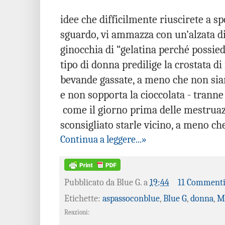
idee che difficilmente riuscirete a s
sguardo, vi ammazza con un’alzata di 
ginocchia di “gelatina perché possie
tipo di donna predilige la crostata d
bevande gassate, a meno che non sian
e non sopporta la cioccolata - trann
come il giorno prima delle mestruaz
sconsigliato starle vicino, a meno ch
Continua a leggere...»
Pubblicato da
Blue G.
a
19:44
11 Comment
Etichette:
aspassoconblue
,
Blue G
,
donna
,
Ma
Reazioni: