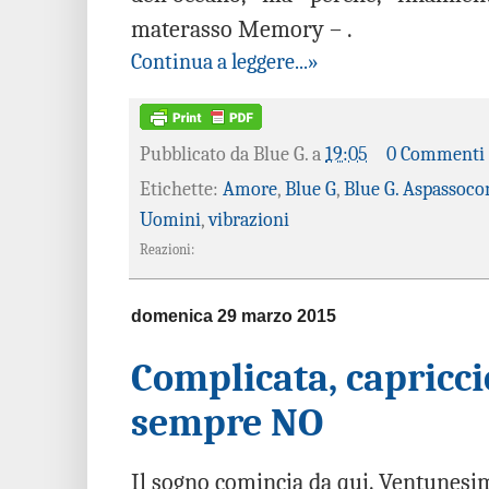
materasso Memory – .
Continua a leggere...»
Pubblicato da
Blue G.
a
19:05
0 Commenti
Etichette:
Amore
,
Blue G
,
Blue G. Aspassoco
Uomini
,
vibrazioni
Reazioni:
domenica 29 marzo 2015
Complicata, capricci
sempre NO
Il sogno comincia da qui. Ventunesim