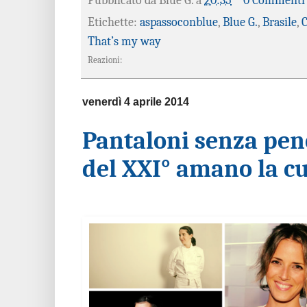
Pubblicato da
Blue G.
a
20:35
0 Commenti
Etichette:
aspassoconblue
,
Blue G.
,
Brasile
,
C
That’s my way
Reazioni:
venerdì 4 aprile 2014
Pantaloni senza penc
del XXI° amano la c