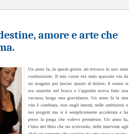
destine, amore e arte che
ma.
Un anno fa, in questi giorni, mi trovavo in uno stato
confusionale. Il mio cuore era stato spazzato via da
un uragano per lasciar spazio al dolore, il sonno si
era smarrito nel bosco e l’appetito aveva fatto una
vacanza lunga una gravidanza. Un anno fa la mia
vita è cambiata, non negli intenti, nelle ambizioni o
nei progetti ma si è semplicemente accelerata e ha
preso la piega che volevo prendesse. Un anno fa,
l’idea del libro che sto scrivendo, delle interviste agli
chef sul rapporto che coesiste tra arte sesso e cucina,