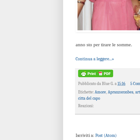
anno sto per tirare le somme.
Continua a leggere...»
Pubblicato da
Blue G.
a
15:16
5 Co
Etichette:
Amore
,
Apranzoconbea
,
ar
citta del capo
Reazioni:
Iscriviti a:
Post (Atom)