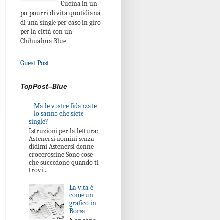
Cucina in un
potpourri di vita quotidiana
di una single per caso in giro
per la città con un
Chihuahua Blue
Guest Post
TopPost–Blue
Ma le vostre fidanzate
lo sanno che siete
single?
Istruzioni per la lettura:
Astenersi uomini senza
didimi Astenersi donne
crocerossine Sono cose
che succedono quando ti
trovi...
La vita è
come un
grafico in
Borsa