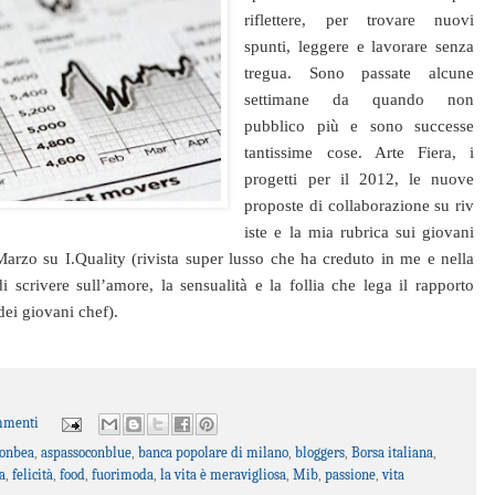
riflettere, per trovare nuovi
spunti, leggere e lavorare senza
tregua. Sono passate alcune
settimane da quando non
pubblico più e sono successe
tantissime cose. Arte Fiera, i
progetti per il 2012, le nuove
proposte di collaborazione su riv
iste e la mia rubrica sui giovani
arzo su I.Quality (rivista super lusso che ha creduto in me e nella
i scrivere sull’amore, la sensualità e la follia che lega il rapporto
dei giovani chef).
mmenti
onbea
,
aspassoconblue
,
banca popolare di milano
,
bloggers
,
Borsa italiana
,
a
,
felicità
,
food
,
fuorimoda
,
la vita è meravigliosa
,
Mib
,
passione
,
vita