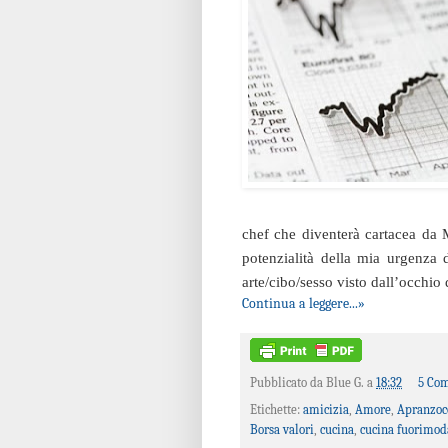
chef che diventerà cartacea da M
potenzialità della mia urgenza d
arte/cibo/sesso visto dall’occhio 
Continua a leggere...»
Pubblicato da
Blue G.
a
18:32
5 Co
Etichette:
amicizia
,
Amore
,
Apranzoc
Borsa valori
,
cucina
,
cucina fuorimod