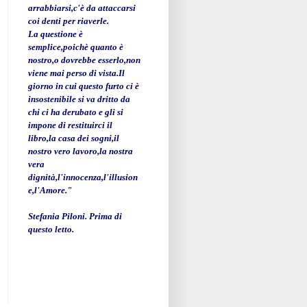
arrabbiarsi,c'è da attaccarsi
coi denti per riaverle.
La questione è
semplice,poichè quanto è
nostro,o dovrebbe esserlo,non
viene mai perso di vista.Il
giorno in cui questo furto ci è
insostenibile si va dritto da
chi ci ha derubato e gli si
impone di restituirci il
libro,la casa dei sogni,il
nostro vero lavoro,la nostra
vera
dignità,l'innocenza,l'illusion
e,l'Amore."
Stefania Piloni. Prima di
questo letto.