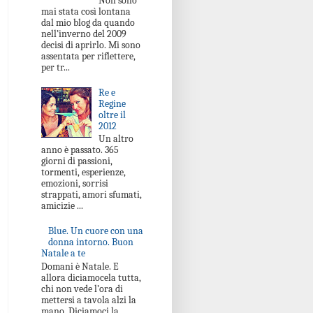
Non sono
mai stata così lontana
dal mio blog da quando
nell’inverno del 2009
decisi di aprirlo. Mi sono
assentata per riflettere,
per tr...
Re e
Regine
oltre il
2012
Un altro
anno è passato. 365
giorni di passioni,
tormenti, esperienze,
emozioni, sorrisi
strappati, amori sfumati,
amicizie ...
Blue. Un cuore con una
donna intorno. Buon
Natale a te
Domani è Natale. E
allora diciamocela tutta,
chi non vede l’ora di
mettersi a tavola alzi la
mano. Diciamoci la