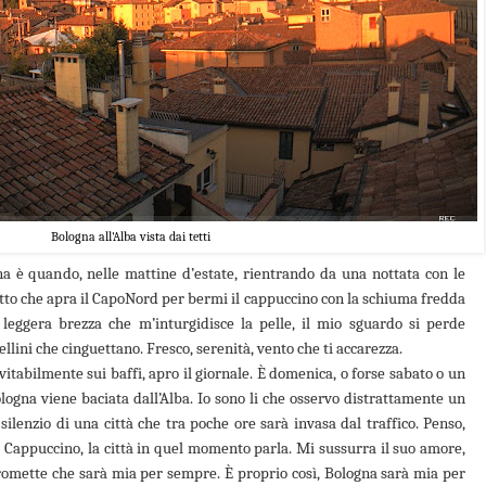
Bologna all'Alba vista dai tetti
a è quando, nelle mattine d’estate, rientrando da una nottata con le
etto che apra il CapoNord per bermi il cappuccino con la schiuma fredda
 leggera brezza che m’inturgidisce la pelle, il mio sguardo si perde
ellini che cinguettano. Fresco, serenità, vento che ti accarezza.
tabilmente sui baffi, apro il giornale. È domenica, o forse sabato o un
ologna viene baciata dall’Alba. Io sono li che osservo distrattamente un
enzio di una città che tra poche ore sarà invasa dal traffico. Penso,
o Cappuccino, la città in quel momento parla. Mi sussurra il suo amore,
romette che sarà mia per sempre. È proprio così, Bologna sarà mia per