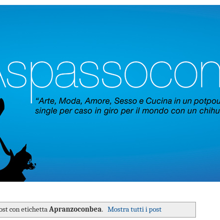
ost con etichetta
Apranzoconbea
.
Mostra tutti i post