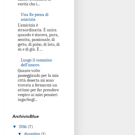
verità che i...
Una Re piena di
amicizia
L’amicizia è
straordinaria. È unica
quando è sincera, pura,
sentita, passionale, di
getto, di polso, di lato, di
sù e di giù. È ...
Lungo il cammino
dell’amore.
Quante volte
passeggiando per la mia
città deserta mi sono
trovata a fermarmi un
attimo per far prendere
respiro ai miei pensieri
ingarbugl...
ArchivioBlue
▼
2016
(7)
▼
dicembre
(1)