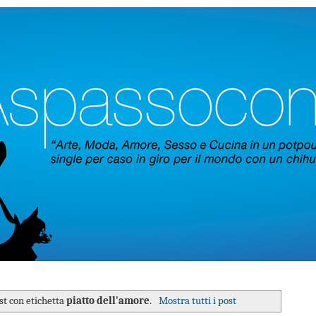
st con etichetta
piatto dell'amore
.
Mostra tutti i post