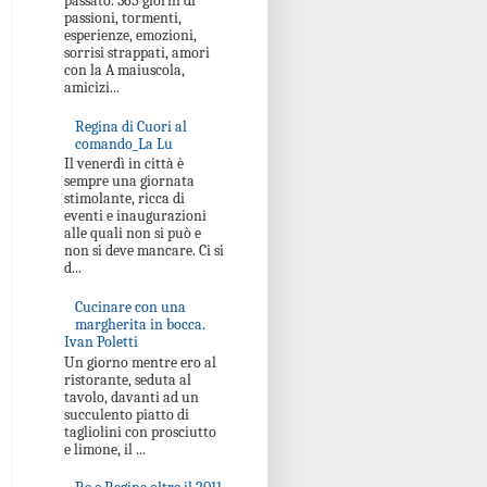
passato. 365 giorni di
passioni, tormenti,
esperienze, emozioni,
sorrisi strappati, amori
con la A maiuscola,
amicizi...
Regina di Cuori al
comando_La Lu
Il venerdì in città è
sempre una giornata
stimolante, ricca di
eventi e inaugurazioni
alle quali non si può e
non si deve mancare. Ci si
d...
Cucinare con una
margherita in bocca.
Ivan Poletti
Un giorno mentre ero al
ristorante, seduta al
tavolo, davanti ad un
succulento piatto di
tagliolini con prosciutto
e limone, il ...