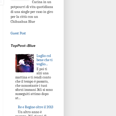
Cucina in un
potpourri di vita quotidiana
di una single per caso in giro
per la città con un
Chihuahua Blue
Guest Post
TopPost–Blue
Luglio col
bene che ti
voglio...
E poi ti
alzi una
mattina e ti rendi conto
che il tempo è passato,
che nonostante i tuoi
sforzi immani 365 si sono
susseguiti attimo dopo
at...
Re e Regine oltre il 2013
Un altro anno è