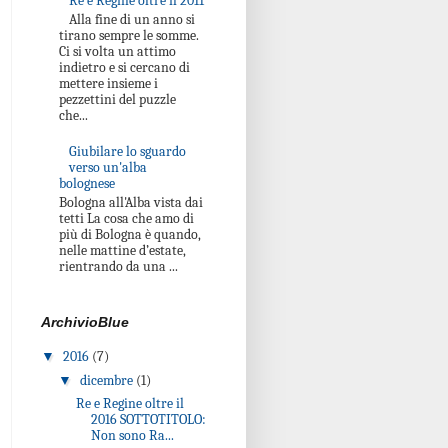
Re e Regine oltre il 2011
Alla fine di un anno si
tirano sempre le somme.
Ci si volta un attimo
indietro e si cercano di
mettere insieme i
pezzettini del puzzle
che...
Giubilare lo sguardo
verso un'alba
bolognese
Bologna all'Alba vista dai
tetti La cosa che amo di
più di Bologna è quando,
nelle mattine d’estate,
rientrando da una ...
ArchivioBlue
▼
2016
(7)
▼
dicembre
(1)
Re e Regine oltre il
2016 SOTTOTITOLO:
Non sono Ra...