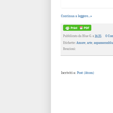
Continua a leggere...»
Pubblicato da
Blue G.
a
16:25
0 Co
Etichette:
Amore
,
arte
,
aspassoconbl
Reazioni:
Iscriviti a:
Post (Atom)