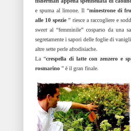
fisherman appena spennellata di caolin
e spuma al limone. Il “
minestrone di fr
alle 10 spezie
” riesce a raccogliere e sodd
sweet
al “femminile” cosparso da una s
segretamente i sapori delle foglie di vanigl
altre sette perle afrodisiache.
La “
crespella di latte con zenzero e 
rosmarino
” è il gran finale.