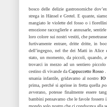
bosco delle delizie gastronomiche dov’era 
strega in Hänsel e Gretel. E quante, siamo
mangiato le violette del fosso o i fiorelli
emozione raccoglierle e annusarle, sentirle
loro colore sui nostri vestiti, che penetrass
furtivamente entrare, dritte dritte, in bo
dell’ingegno, nel the dei Matti in Alice
stato, un momento, da piccoli, quando, av
trovarci in mezzo ad un sentiero piccolo
cestino di vivande da
Cappuccetto Rosso
.
smania infantile, gridavamo al nostro
I
prima, perché si aprisse in fretta quella
po
avverano, potesse finalmente essere tan
bambini pensavamo che le favole fossero i
mondo solo nostro che ci conduceva alla se