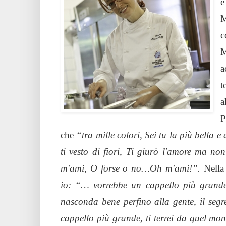
è
M
c
M
a
t
a
P
che
“tra mille colori, Sei tu la più bella e 
ti vesto di fiori, Ti giurò l'amore ma n
m'ami, O forse o no…Oh m'ami!”.
Nell
io: “… vorrebbe un cappello più grande
nasconda bene perfino alla gente, il segr
cappello più grande, ti terrei da quel mon