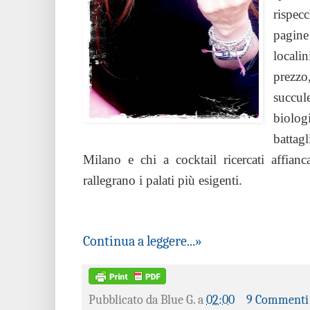
rispec
pagin
local
prezzo
succul
biolog
battagl
Milano e chi a cocktail ricercati affianc
rallegrano i palati più esigenti.
Continua a leggere...»
Pubblicato da
Blue G.
a
02:00
9 Commenti