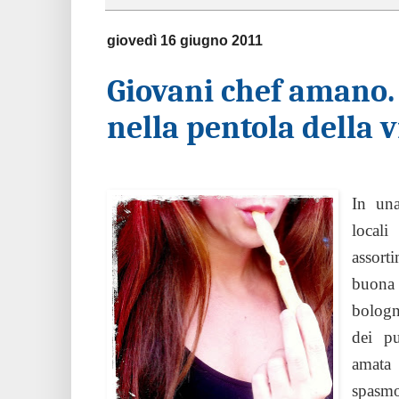
giovedì 16 giugno 2011
Giovani chef amano. 
nella pentola della v
In una
local
assorti
buona
bologn
dei pu
amata
spasm