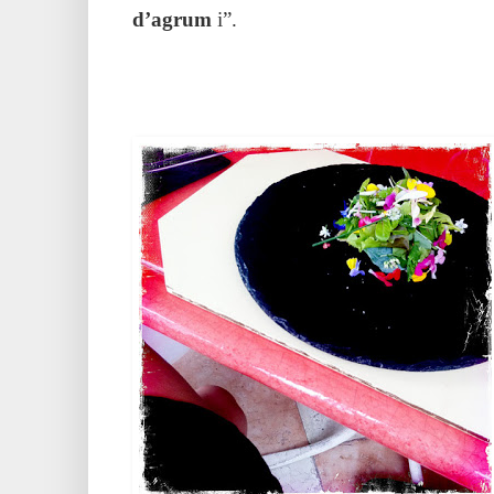
d’agrum
i”.