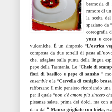
bramosia di s
rumore di un 
la scelta de
spaziano da 
coreografia d
yuzu e crost
vulcaniche. È un simposio “
L’ostrica ve
composta da due tortelli di pasta all’uovo
che, adagiata sulla punta della lingua es
pepe della Tasmania. Le “
Chele di scamp
fiori di basilico e pepe di sansho
” mod
ensemble
e le “
Cervella di coniglio brasa
rafforzano il mio pensiero ricordando una
per il quale “
non c'è amore più sincero che
pietanze salate, prima dei dolci, ma con 
“
dato dal
Manzo grigliato con bieta, s